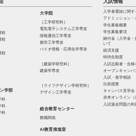
院
入試情報
入学者選抜に関す
大学院
アドミッション・
［工学研究科］
学生募集概要
電気電⼦システム⼯学専攻
学生募集要項
課程
情報通信⼯学専攻
納付金（入学金・
課程
都市⼯学専攻
いて
バイオ情報・応⽤化学専攻
経済支援
課程
特待生制度
入試志願者・合格
［建築学研究科］
オープンキャンパ
建築学専攻
入試・進学相談
出前授業
［ライフデザイン学研究科］
ン学部
キャンパス見学会
デザイン工学専攻
赤本オンライン（
学科
入試過去問題の利
学科
総合教育センター
学科
教職関係
AI教育推進室