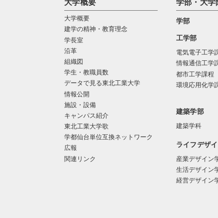
大学概要
学部・大学
大学概要
学部
建学の精神・教育理念
工学部
学長室
沿革
電気電子工学
組織図
情報通信工学
学生・教職員数
都市工学課程
データで見る東北工業大学
環境応用化学
情報公開
施設・設備
建築学部
キャンパス紹介
建築学科
東北工業大学歌
学都仙台単位互換ネットワーク
ライフデザイ
広報
関連リンク
産業デザイン
生活デザイン
経営デザイン