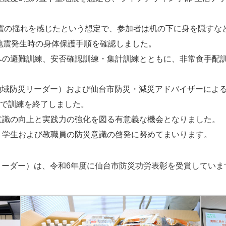
。
地震の揺れを感じたという想定で、参加者は机の下に身を隠す
地震発生時の身体保護手順を確認しました。
への避難訓練、安否確認訓練・集計訓練とともに、非常食手配
地域防災リーダー）および仙台市防災・減災アドバイザーによ
評で訓練を終了しました。
意識の向上と実践力の強化を図る有意義な機会となりました。
、学生および教職員の防災意識の啓発に努めてまいります。
リーダー）は、令和6年度に仙台市防災功労表彰を受賞していま