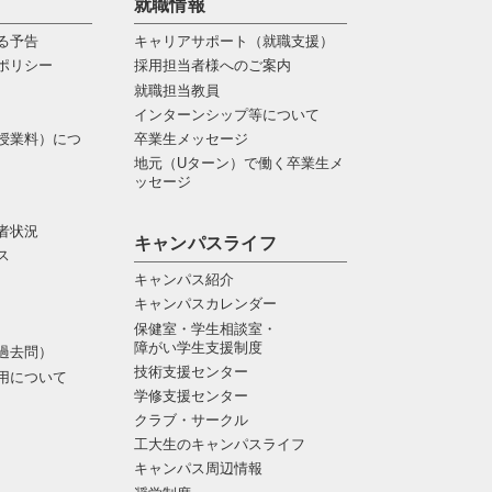
就職情報
る予告
キャリアサポート（就職支援）
ポリシー
採用担当者様へのご案内
就職担当教員
インターンシップ等について
授業料）につ
卒業生メッセージ
地元（Uターン）で働く卒業生メ
ッセージ
者状況
キャンパスライフ
ス
キャンパス紹介
キャンパスカレンダー
保健室・学生相談室・
障がい学生支援制度
過去問）
技術支援センター
用について
学修支援センター
クラブ・サークル
工大生のキャンパスライフ
キャンパス周辺情報