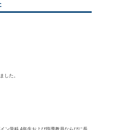
た
しました。
イン学科 4年生および指導教員ならびに長