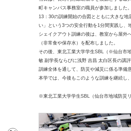
町キャンパス事務室の職員が参加しました
13：30の訓練開始の合図とともに大きな
い」という3つの安全行動を1分間実践し、
シェイクアウト訓練の後は、教室から屋外
（非常食や保存水）を配布しました。
その後、東北工業大学学生SBL（※仙台市
敏 副学長ならびに浅野 吉昌 太白区長の講
訓練全体を通して、防災や減災に係る準備
本学では、今後もこのような訓練を継続し
※東北工業大学学生SBL（仙台市地域防災