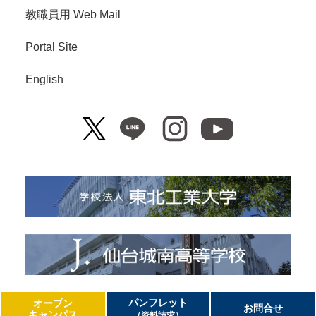
教職員用 Web Mail
Portal Site
English
Copyright© Tohoku Institute of Technology. All Right Reserved.
パンフレット
オープン
お問合せ
キャンパス
（資料請求）