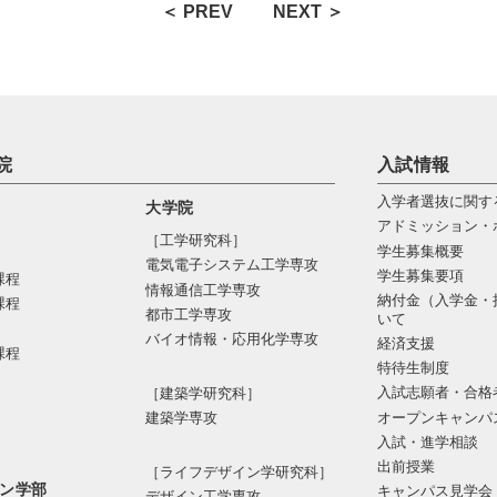
＜ PREV
NEXT ＞
院
入試情報
入学者選抜に関す
大学院
アドミッション・
［工学研究科］
学生募集概要
電気電⼦システム⼯学専攻
学生募集要項
課程
情報通信⼯学専攻
納付金（入学金・
課程
都市⼯学専攻
いて
バイオ情報・応⽤化学専攻
経済支援
課程
特待生制度
入試志願者・合格
［建築学研究科］
オープンキャンパ
建築学専攻
入試・進学相談
出前授業
［ライフデザイン学研究科］
ン学部
キャンパス見学会
デザイン工学専攻