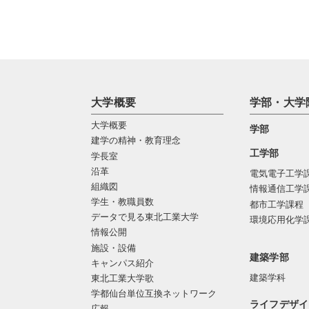
大学概要
学部・大学
大学概要
学部
建学の精神・教育理念
工学部
学長室
沿革
電気電子工学
組織図
情報通信工学
学生・教職員数
都市工学課程
データで見る東北工業大学
環境応用化学
情報公開
施設・設備
建築学部
キャンパス紹介
建築学科
東北工業大学歌
学都仙台単位互換ネットワーク
ライフデザイ
広報