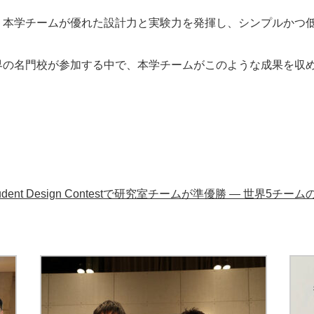
、本学チームが優れた設計力と実験力を発揮し、シンプルかつ
界の名門校が参加する中で、本学チームがこのような成果を収
 Student Design Contestで研究室チームが準優勝 — 世界