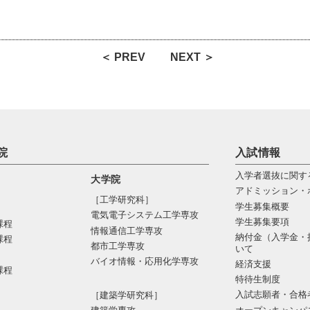
＜ PREV
NEXT ＞
院
入試情報
入学者選抜に関す
大学院
アドミッション・
［工学研究科］
学生募集概要
電気電⼦システム⼯学専攻
学生募集要項
課程
情報通信⼯学専攻
納付金（入学金・
課程
都市⼯学専攻
いて
バイオ情報・応⽤化学専攻
経済支援
課程
特待生制度
入試志願者・合格
［建築学研究科］