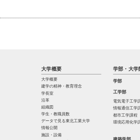
大学概要
学部・大学
大学概要
学部
建学の精神・教育理念
工学部
学長室
沿革
電気電子工学
組織図
情報通信工学
学生・教職員数
都市工学課程
データで見る東北工業大学
環境応用化学
情報公開
施設・設備
建築学部