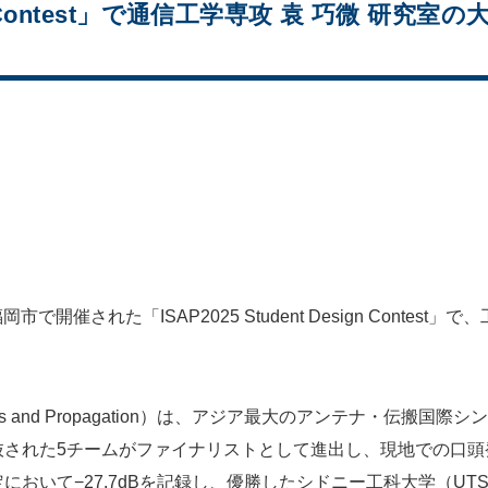
esign Contest」で通信工学専攻 袁 巧微
開催された「ISAP2025 Student Design Contest
on Antennas and Propagation）は、アジア最大のアンテナ・伝搬
抜された5チームがファイナリストとして進出し、現地での口頭
能測定において−27.7dBを記録し、優勝したシドニー工科大学（U