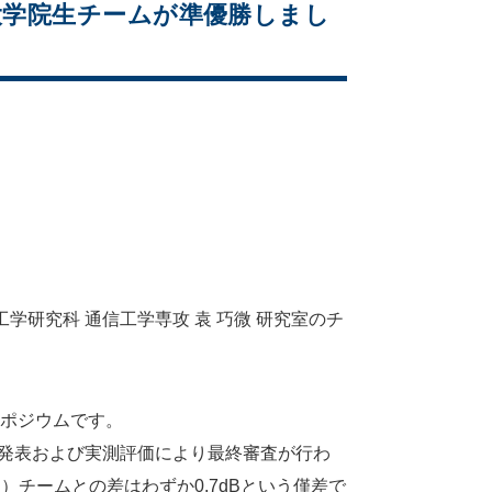
 研究室の大学院生チームが準優勝しまし
」で、工学研究科 通信工学専攻 袁 巧微 研究室のチ
国際シンポジウムです。
発表および実測評価により最終審査が行わ
TS）チームとの差はわずか0.7dBという僅差で