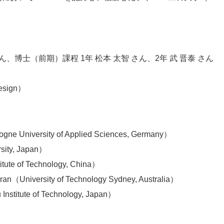
ん、博士（前期）課程 1年 松本 太智 さん、2年 武 晋泰 さん
esign）
ne University of Applied Sciences, Germany）
sity, Japan）
tute of Technology, China）
an（University of Technology Sydney, Australia）
nstitute of Technology, Japan）