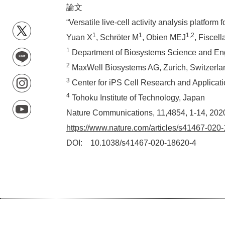
論文
“Versatile live-cell activity analysis platform
1
1
1,2
Yuan X
, Schröter M
, Obien MEJ
, Fiscell
1
Department of Biosystems Science and Eng
2
MaxWell Biosystems AG, Zurich, Switzerla
3
Center for iPS Cell Research and Applicati
4
Tohoku Institute of Technology, Japan
Nature Communications, 11,4854, 1-14, 202
https://www.nature.com/articles/s41467-020
DOI: 10.1038/s41467-020-18620-4