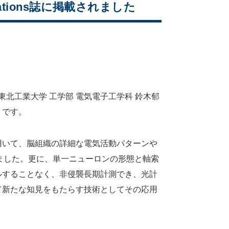
ations誌に掲載されました
究所と東北工業大学 工学部 電気電子工学科 鈴木郁
りです。
de Array)を用いて、脳組織の詳細な電気活動パターンや
ました。更に、単一ニューロンの形態と軸索
ルすることなく、非侵襲長期計測でき、光計
て新たな知見をもたらす技術としてその応用