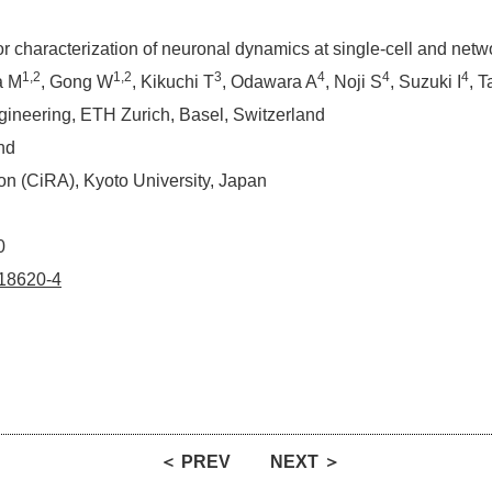
 for characterization of neuronal dynamics at single-cell and netw
1,2
1,2
3
4
4
4
a M
, Gong W
, Kikuchi T
, Odawara A
, Noji S
, Suzuki I
, 
ineering, ETH Zurich, Basel, Switzerland
nd
on (CiRA), Kyoto University, Japan
0
-18620-4
＜ PREV
NEXT ＞