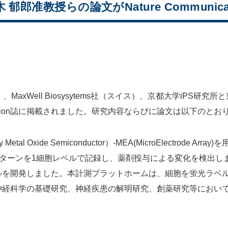
郁郎准教授らの論文がNature Communic
）、MaxWell Biosysytems社（スイス）、京都大学iPS研
nication誌に掲載されました。研究内容ならびに論文は以下のとお
 Metal Oxide Semiconductor）-MEA(MicroElectro
パターンを1細胞レベルで記録し、薬剤投与による変化を検出し
ルを開発しました。本計測プラットホームは、細胞を蛍光ラベ
神経科学の基礎研究、神経疾患の解明研究、創薬研究等におい