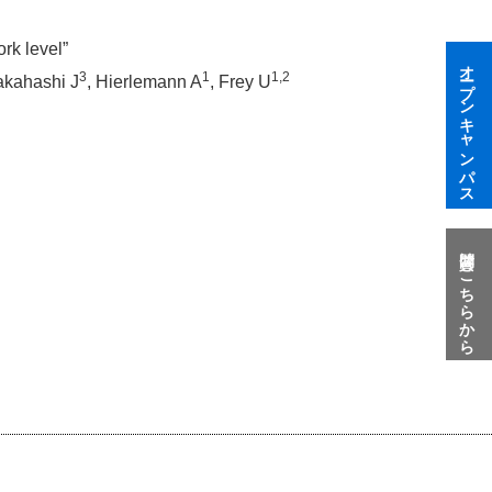
ork level”
オープンキャンパス
3
1
1,2
Takahashi J
, Hierlemann A
, Frey U
質問はこちらから