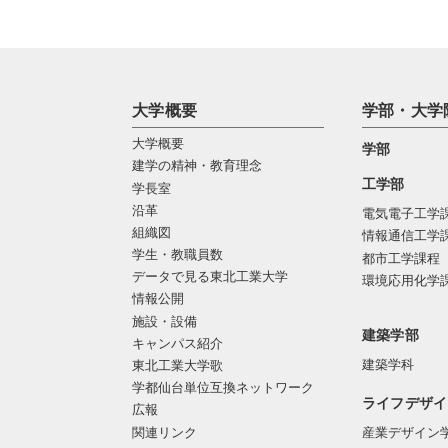
大学概要
学部・大学
大学概要
学部
建学の精神・教育理念
工学部
学長室
沿革
電気電子工学
組織図
情報通信工学
学生・教職員数
都市工学課程
データで見る東北工業大学
環境応用化学
情報公開
施設・設備
建築学部
キャンパス紹介
建築学科
東北工業大学歌
学都仙台単位互換ネットワーク
ライフデザイ
広報
関連リンク
産業デザイン