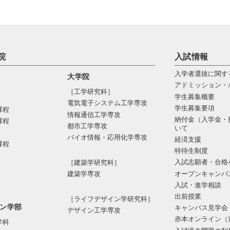
院
入試情報
入学者選抜に関す
大学院
アドミッション・
［工学研究科］
学生募集概要
電気電⼦システム⼯学専攻
学生募集要項
課程
情報通信⼯学専攻
納付金（入学金・
課程
都市⼯学専攻
いて
バイオ情報・応⽤化学専攻
経済支援
課程
特待生制度
入試志願者・合格
［建築学研究科］
オープンキャンパ
建築学専攻
入試・進学相談
出前授業
［ライフデザイン学研究科］
ン学部
キャンパス見学会
デザイン工学専攻
赤本オンライン（
学科