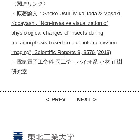
〈関連リンク〉
・原著論文：Shoko Usui, Mika Tada & Masaki
Kobayashi, “Non-invasive visualization of
physiological changes of insects during
metamorphosis based on biophoton emission
imaging”, Scientific Reports 9, 8576 (2019)
・電気電子工学科 医工学・バイオ系 小林 正樹
研究室
＜ PREV
NEXT ＞