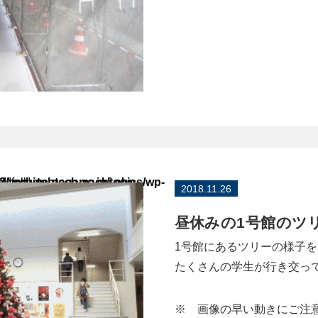
p-content/themes/tohtech2023/archive-nagamachi.php
 "full" in
2018.11.26
昼休みの1号館のツ
1号館にあるツリーの様子
たくさんの学生が行き交っ
※ 画像の早い動きにご注