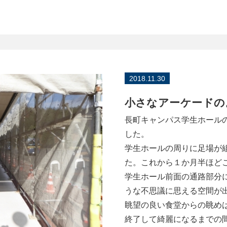
2018.11.30
小さなアーケードの
長町キャンパス学生ホール
した。
学生ホールの周りに足場が
た。これから１か月半ほど
学生ホール前面の通路部分
うな不思議に思える空間が
眺望の良い食堂からの眺め
終了して綺麗になるまでの