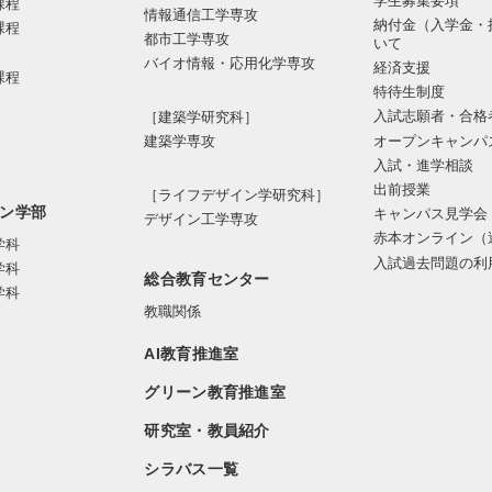
学生募集要項
課程
情報通信⼯学専攻
納付金（入学金・
課程
都市⼯学専攻
いて
バイオ情報・応⽤化学専攻
経済支援
課程
特待生制度
入試志願者・合格
［建築学研究科］
オープンキャンパ
建築学専攻
入試・進学相談
出前授業
［ライフデザイン学研究科］
ン学部
キャンパス見学会
デザイン工学専攻
赤本オンライン（
学科
入試過去問題の利
学科
総合教育センター
学科
教職関係
AI教育推進室
グリーン教育推進室
研究室・教員紹介
シラバス一覧