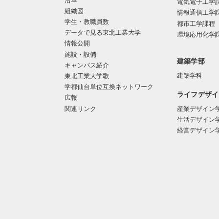
沿革
電気電子工学
組織図
情報通信工学
学生・教職員数
都市工学課程
データで見る東北工業大学
環境応用化学
情報公開
施設・設備
建築学部
キャンパス紹介
建築学科
東北工業大学歌
学都仙台単位互換ネットワーク
ライフデザイ
広報
関連リンク
産業デザイン
生活デザイン
経営デザイン