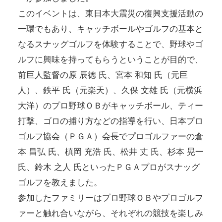
このイベントは、東日本大震災の復興支援活動の
一環でもあり、キャッチボールやゴルフの基本と
なるスナッグゴルフを体験することで、野球やゴ
ルフに興味を持ってもらうということが目的で、
前巨人監督の原 辰徳 氏、宮本 和知 氏（元巨
人）、鉄平 氏（元楽天）、久保 文雄 氏（元横浜
大洋）のプロ野球ＯＢがキャッチボール、ティー
打撃、ゴロの捕り方などの指導を行い、日本プロ
ゴルフ協会（ＰＧＡ）会長でプロゴルファーの倉
本 昌弘 氏、槙岡 充浩 氏、松井 丈 氏、杉本 晃一
氏、鈴木 之人 氏といったＰＧＡプロがスナッグ
ゴルフを教えました。
参加したファミリーはプロ野球ＯＢやプロゴルフ
ァーと触れ合いながら、それぞれの競技を楽しみ