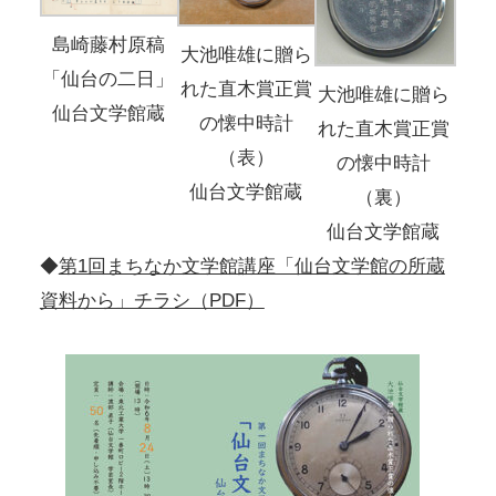
島崎藤村原稿
大池唯雄に贈ら
「仙台の二日」
れた直木賞正賞
大池唯雄に贈ら
仙台文学館蔵
の懐中時計
れた直木賞正賞
（表）
の懐中時計
仙台文学館蔵
（裏）
仙台文学館蔵
◆
第1回まちなか文学館講座「仙台文学館の所蔵
資料から」チラシ（PDF）