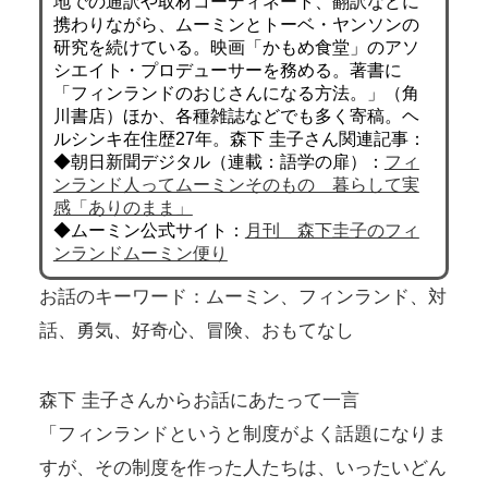
地での通訳や取材コーディネート、翻訳などに
携わりながら、ムーミンとトーベ・ヤンソンの
研究を続けている。映画「かもめ食堂」のアソ
シエイト・プロデューサーを務める。著書に
「フィンランドのおじさんになる方法。」（角
川書店）ほか、各種雑誌などでも多く寄稿。ヘ
ルシンキ在住歴27年。森下 圭子さん関連記事：
◆朝日新聞デジタル（連載：語学の扉）：
フィ
ンランド人ってムーミンそのもの 暮らして実
感「ありのまま」
◆ムーミン公式サイト：
月刊 森下圭子のフィ
ンランドムーミン便り
お話のキーワード：ムーミン、フィンランド、対
話、勇気、好奇心、冒険、おもてなし
森下 圭子さんからお話にあたって一言
「フィンランドというと制度がよく話題になりま
すが、その制度を作った人たちは、いったいどん