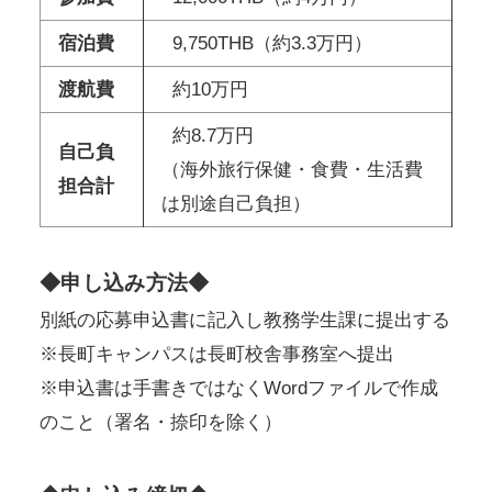
宿泊費
9,750THB（約3.3万円）
渡航費
約10万円
約8.7万円
自己負
（海外旅行保健・食費・生活費
担合計
は別途自己負担）
◆申し込み方法◆
別紙の応募申込書に記入し教務学生課に提出する
※長町キャンパスは長町校舎事務室へ提出
※申込書は手書きではなくWordファイルで作成
のこと（署名・捺印を除く）