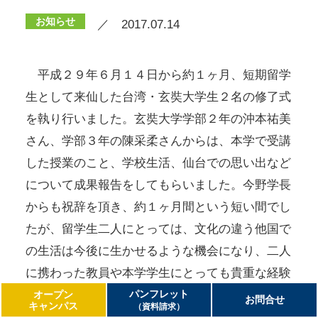
お知らせ
／ 2017.07.14
平成２９年６月１４日から約１ヶ月、短期留学
生として来仙した台湾・玄奘大学生２名の修了式
を執り行いました。玄奘大学学部２年の沖本祐美
さん、学部３年の陳采柔さんからは、本学で受講
した授業のこと、学校生活、仙台での思い出など
について成果報告をしてもらいました。今野学長
からも祝辞を頂き、約１ヶ月間という短い間でし
たが、留学生二人にとっては、文化の違う他国で
の生活は今後に生かせるような機会になり、二人
に携わった教員や本学学生にとっても貴重な経験
パンフレット
になったのではないかといったお言葉を頂きまし
オープン
お問合せ
キャンパス
（資料請求）
た。留学生の受入れ研究室の佐藤飛鳥准教授から