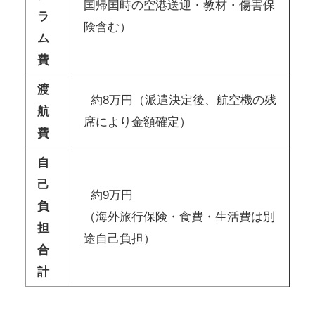
国帰国時の空港送迎・教材・傷害保
ラ
険含む）
ム
費
渡
約8万円（派遣決定後、航空機の残
航
席により金額確定）
費
自
己
約9万円
負
（海外旅行保険・食費・生活費は別
担
途自己負担）
合
計