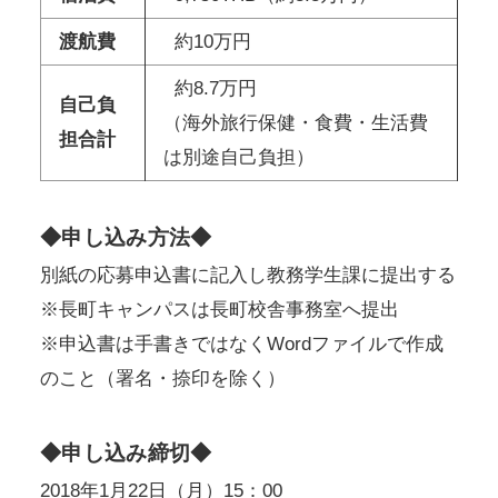
渡航費
約10万円
約8.7万円
自己負
（海外旅行保健・食費・生活費
担合計
は別途自己負担）
◆申し込み方法◆
別紙の応募申込書に記入し教務学生課に提出する
※長町キャンパスは長町校舎事務室へ提出
※申込書は手書きではなくWordファイルで作成
のこと（署名・捺印を除く）
◆申し込み締切◆
2018年1月22日（月）15：00