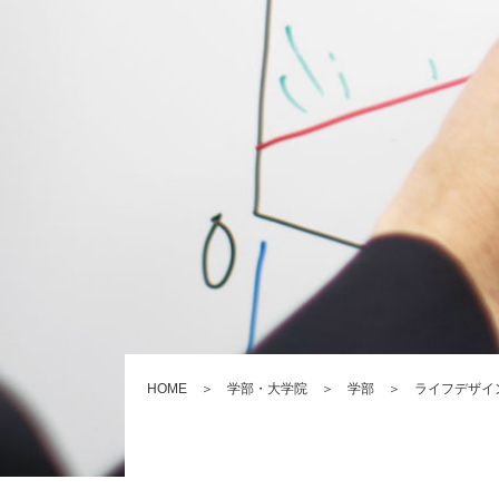
HOME
＞
学部・大学院
＞
学部
＞
ライフデザイ