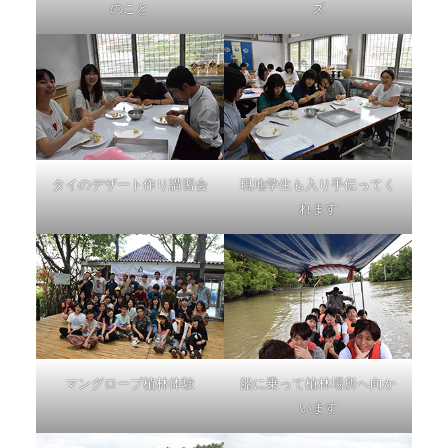
のこと
ズ
タイのデザート作り講習会
現地学生も入り手伝ってく
れます
マングローブ植林体験
船に乗って植林場所へ向か
います