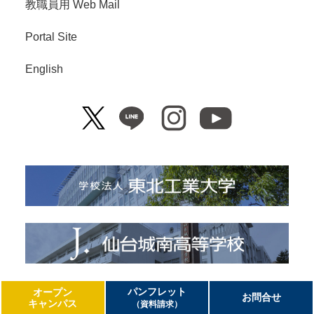
教職員用 Web Mail
Portal Site
English
Copyright© Tohoku Institute of Technology. All Right Reserved.
パンフレット
オープン
お問合せ
キャンパス
（資料請求）