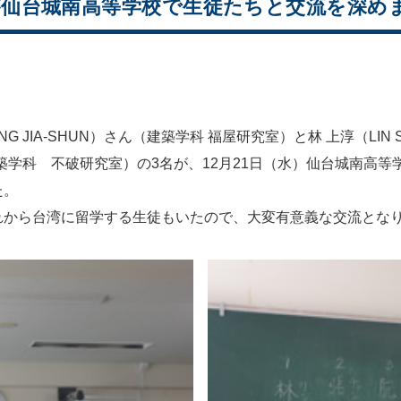
が仙台城南高等学校で生徒たちと交流を深め
 JIA-SHUN）さん（建築学科 福屋研究室）と林 上淳（LIN 
ん（建築学科 不破研究室）の3名が、12月21日（水）仙台城南
た。
から台湾に留学する生徒もいたので、大変有意義な交流とな