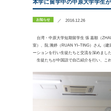
本学に留学中の中原大学学生
お知らせ
／ 2016.12.26
台湾・中原大学短期留学生 張 嘉順（ZHANG
室）、阮 漪婷（RUAN YI–TING）さ
ーションを行い生徒たちと交流を深めまし
生徒たちが中国語で自己紹介を行い、これ