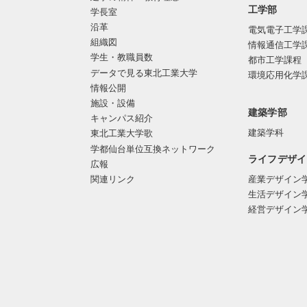
工学部
学長室
沿革
電気電子工学
組織図
情報通信工学
学生・教職員数
都市工学課程
データで見る東北工業大学
環境応用化学
情報公開
施設・設備
建築学部
キャンパス紹介
建築学科
東北工業大学歌
学都仙台単位互換ネットワーク
ライフデザイ
広報
関連リンク
産業デザイン
生活デザイン
経営デザイン