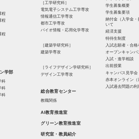
［工学研究科］
学生募集概要
電気電⼦システム⼯学専攻
学生募集要項
課程
情報通信⼯学専攻
納付金（入学金・
課程
都市⼯学専攻
いて
バイオ情報・応⽤化学専攻
経済支援
課程
特待生制度
入試志願者・合格
［建築学研究科］
オープンキャンパ
建築学専攻
入試・進学相談
出前授業
［ライフデザイン学研究科］
ン学部
キャンパス見学会
デザイン工学専攻
赤本オンライン（
学科
入試過去問題の利
学科
総合教育センター
学科
教職関係
AI教育推進室
グリーン教育推進室
研究室・教員紹介