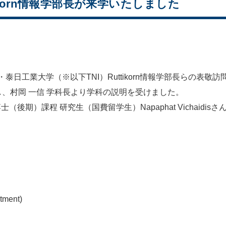
ikorn情報学部長が来学いたしました
・泰日工業大学（※以下TNI）Ruttikorn情報学部長らの表敬
、村岡 一信 学科長より学科の説明を受けました。
後期）課程 研究生（国費留学生）Napaphat Vichaid
tment)