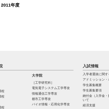
2011年度
院
入試情報
入学者選抜に関す
大学院
アドミッション・
［工学研究科］
学生募集概要
電気電⼦システム⼯学専攻
学生募集要項
課程
情報通信⼯学専攻
納付金（入学金・
課程
都市⼯学専攻
いて
バイオ情報・応⽤化学専攻
経済支援
課程