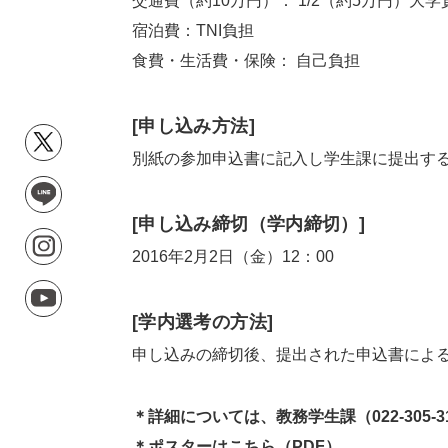
交通費（約10万円）： 1/2（約5万円）大学
宿泊費：TNI負担
食費・生活費・保険： 自己負担
[申し込み方法]
別紙の参加申込書に記入し学生課に提出す
[申し込み締切（学内締切）]
2016年2月2日（金）12：00
[学内選考の方法]
申し込みの締切後、提出された申込書によ
＊詳細については、教務学生課（022-305-
＊ポスターは
こちら
（PDF）