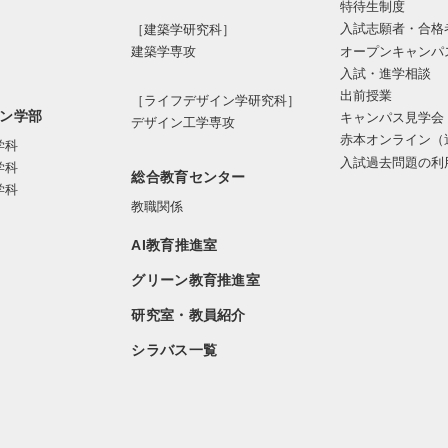
特待生制度
入試志願者・合格
［建築学研究科］
オープンキャンパ
建築学専攻
入試・進学相談
出前授業
［ライフデザイン学研究科］
ン学部
キャンパス見学会
デザイン工学専攻
赤本オンライン（
学科
入試過去問題の利
学科
総合教育センター
学科
教職関係
AI教育推進室
グリーン教育推進室
研究室・教員紹介
シラバス一覧