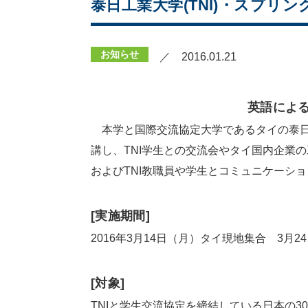
泰日工業大学(TNI)・スプリ
お知らせ
／ 2016.01.21
英語によ
本学と国際交流協定大学であるタイの泰日
講し、TNI学生との交流会やタイ国内企業
およびTNI教職員や学生とコミュニケーシ
[実施期間]
2016年3月14日（月）タイ現地集合 3月2
[対象]
TNIと学生交流協定を締結している日本の3