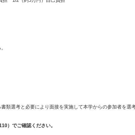
負担 1/2（約5万円）自己負担
る。
る書類選考と必要により面接を実施して本学からの参加者を選
3110）でご確認ください。