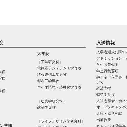
院
入試情報
入学者選抜に関す
大学院
アドミッション・
［工学研究科］
学生募集概要
電気電⼦システム⼯学専攻
学生募集要項
課程
情報通信⼯学専攻
納付金（入学金・
課程
都市⼯学専攻
いて
バイオ情報・応⽤化学専攻
経済支援
課程
特待生制度
入試志願者・合格
［建築学研究科］
オープンキャンパ
建築学専攻
入試・進学相談
出前授業
［ライフデザイン学研究科］
ン学部
キャンパス見学会