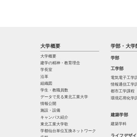
大学概要
学部・大学
大学概要
学部
建学の精神・教育理念
工学部
学長室
沿革
電気電子工学
組織図
情報通信工学
学生・教職員数
都市工学課程
データで見る東北工業大学
環境応用化学
情報公開
施設・設備
建築学部
キャンパス紹介
建築学科
東北工業大学歌
学都仙台単位互換ネットワーク
ライフデザイ