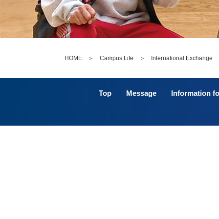
HOME
＞
Campus Life
＞
International Exchange
Top
Message
Information fo