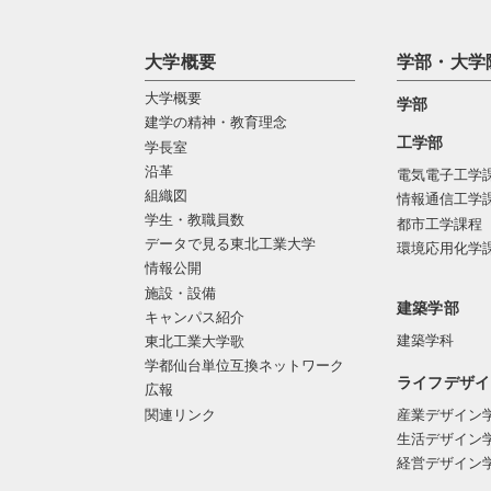
大学概要
学部・大学
大学概要
学部
建学の精神・教育理念
工学部
学長室
沿革
電気電子工学
組織図
情報通信工学
学生・教職員数
都市工学課程
データで見る東北工業大学
環境応用化学
情報公開
施設・設備
建築学部
キャンパス紹介
建築学科
東北工業大学歌
学都仙台単位互換ネットワーク
ライフデザイ
広報
関連リンク
産業デザイン
生活デザイン
経営デザイン