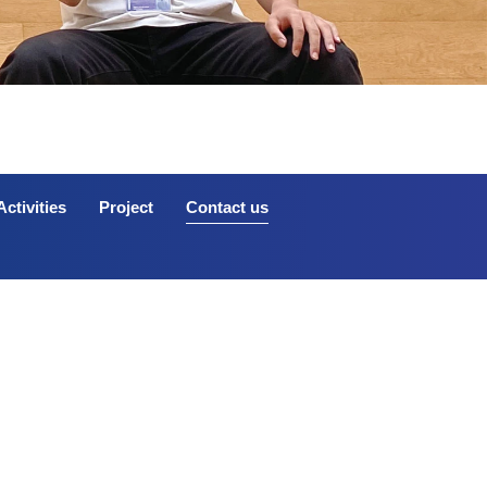
ctivities
Project
Contact us