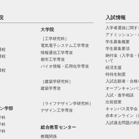
院
入試情報
入学者選抜に関す
大学院
アドミッション・
［工学研究科］
学生募集概要
電気電⼦システム⼯学専攻
学生募集要項
課程
情報通信⼯学専攻
納付金（入学金・
課程
都市⼯学専攻
いて
バイオ情報・応⽤化学専攻
経済支援
課程
特待生制度
入試志願者・合格
［建築学研究科］
オープンキャンパ
建築学専攻
入試・進学相談
出前授業
［ライフデザイン学研究科］
ン学部
キャンパス見学会
デザイン工学専攻
赤本オンライン（
学科
入試過去問題の利
学科
総合教育センター
学科
教職関係