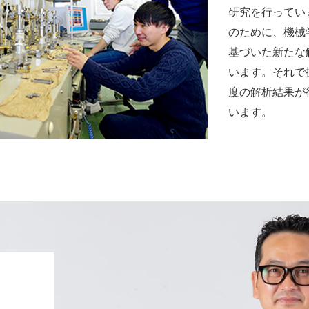
研究を行ってい
のために、機械
基づいた新たな
います。それで
度の解析結果が
います。
）