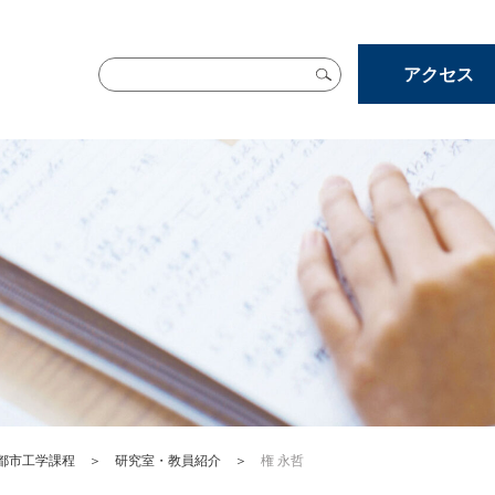
アクセス
都市工学課程
＞
研究室・教員紹介
＞
権 永哲