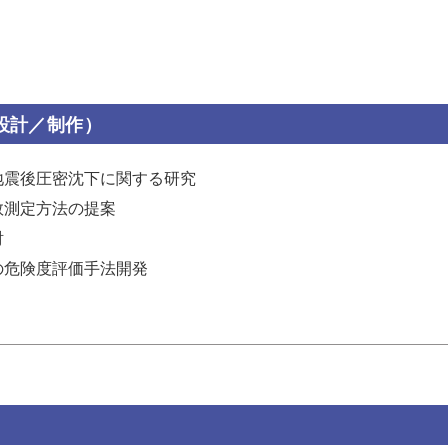
設計／制作）
地震後圧密沈下に関する研究
数測定方法の提案
討
の危険度評価手法開発