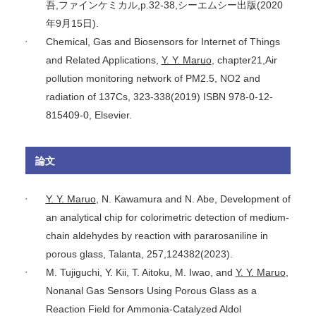
吾,ファインケミカル,p.32-38,シーエムシー出版(2020
年9月15日).
Chemical, Gas and Biosensors for Internet of Things
and Related Applications,
Y. Y. Maruo
, chapter21,Air
pollution monitoring network of PM2.5, NO2 and
radiation of 137Cs, 323-338(2019) ISBN 978-0-12-
815409-0, Elsevier.
論文
Y. Y. Maruo
, N. Kawamura and N. Abe, Development of
an analytical chip for colorimetric detection of medium-
chain aldehydes by reaction with pararosaniline in
porous glass, Talanta, 257,124382(2023).
M. Tujiguchi, Y. Kii, T. Aitoku, M. Iwao, and
Y. Y. Maruo
,
Nonanal Gas Sensors Using Porous Glass as a
Reaction Field for Ammonia-Catalyzed Aldol