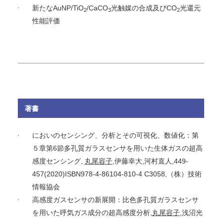
新たなAuNP/TiO
/CaCO
光触媒の合成及びCO
光還元
2
3
2
性能評価
著書
においのセンシング、分析とその可視化、数値化：第
５章第6節多孔質ガラスセンサを用いた生体ガスの超高
感度センシング,
丸尾容子
,伊藤幸大,河村直人,449-
457(2020)ISBN978-4-86104-810-4 C3058,（株）技術
情報協会
高感度ガスセンサの新展開：比色多孔質ガラスセンサ
を用いた呼気ガス成分の超高感度分析,
丸尾容子
,浅沼光