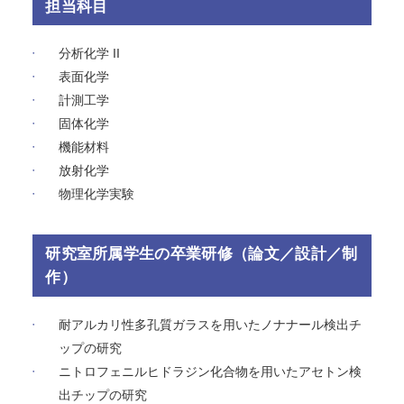
担当科目
分析化学 II
表面化学
計測工学
固体化学
機能材料
放射化学
物理化学実験
研究室所属学生の卒業研修（論文／設計／制
作）
耐アルカリ性多孔質ガラスを用いたノナナール検出チ
ップの研究
ニトロフェニルヒドラジン化合物を用いたアセトン検
出チップの研究