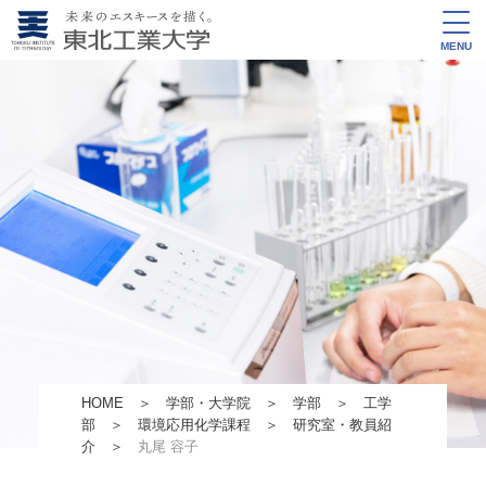
MENU
HOME
＞
学部・大学院
＞
学部
＞
工学
部
＞
環境応用化学課程
＞
研究室・教員紹
介
＞
丸尾 容子