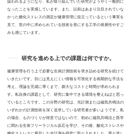
扱われるようになり、私が取り組んでいた研究がようやく一般的に
なったことを実感しています。また、以前はあまり注目されていな
かった糖化ストレスの測定が健康管理に役立っているという事実を
見て、世の中に求められている技術を形にする工学の発展性やすご
みも感じています。
研究を進める上での課題は何ですか。
健康管理を行う上で必要な生体計測技術を突き詰める研究を続けて
いきたいです。目には見えにくい情報を可視化する画期的な手法を
考え、理論を完成に導くまで、膨大なコストと時間が求められま
す。私自身の課題として、研究に集中できる環境を整えねばと思っ
ているところです。この分野の研究は、光計測または磁気共鳴法の
いずれかの計測技術を深く追求している研究者が多いようです。私
の場合、ものづくりが得意ではないので、初めに磁気共鳴法と医学
に関わる生体フリーラジカル反応を学び、その後、酸化ストレスや
糖化ストレスに着目した光計測を研究に取り入れました。寄り道し