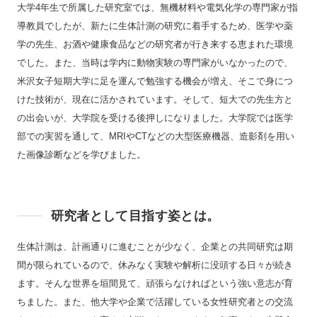
大学4年生で所属した研究室では、無機材料や電気化学の専門家が指
導教員でしたが、新たに生体計測の研究に着手するため、医学や薬
学の先生、お酒や健康食品などの研究者が行き来する恵まれた環境
でした。また、当時は学内に動物実験の専門家がいなかったので、
米沢女子短期大学に足を運んで勉強する機会が増え、そこで身につ
けた技術が、現在に活かされています。そして、短大での先生方と
の出会いが、大学院を受ける後押しになりました。大学院では医学
部での実習を通して、MRIやCTなどの大型医療機器、造影剤を用い
た画像診断などを学びました。
研究者として目指す姿とは。
生体計測は、計画通りに進むことが少なく、企業との共同研究は期
間が限られているので、休みなく実験や解析に没頭する日々が続き
ます。そんな世界を垣間見て、頑張らなければという強い意志が育
ちました。また、他大学や企業で活躍している女性研究者との交流