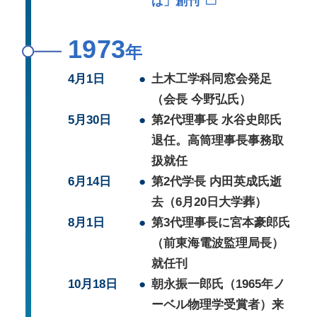
ば」創刊
1973
年
4月1日
●
土木工学科同窓会発足
（会長 今野弘氏）
5月30日
●
第2代理事長 水谷史郎氏
退任。高筒理事長事務取
扱就任
6月14日
●
第2代学長 内田英成氏逝
去（6月20日大学葬）
8月1日
●
第3代理事長に宮本豪郎氏
（前東海電波監理局長）
就任刊
10月18日
●
朝永振一郎氏（1965年ノ
ーベル物理学受賞者）来