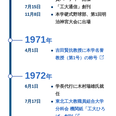
7月15日
●
「工大通信」創刊
11月8日
●
本学硬式野球部、第1回明
治神宮大会に出場
1971
年
4月1日
●
吉田賢抗教授に本学名誉
教授（第1号）の称号
1972
年
6月1日
●
学長代行に木村瑞雄氏就
任
7月17日
●
東北工大教職員組合大学
分科会 機関紙「工大ひろ