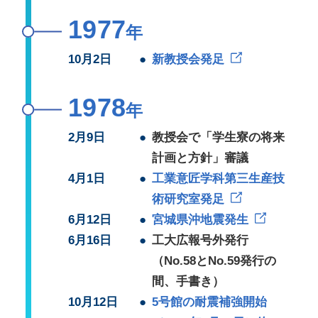
1977
年
10月2日
●
新教授会発足
1978
年
2月9日
●
教授会で「学生寮の将来
計画と方針」審議
4月1日
●
工業意匠学科第三生産技
術研究室発足
6月12日
●
宮城県沖地震発生
6月16日
●
工大広報号外発行
（No.58とNo.59発行の
間、手書き）
10月12日
●
5号館の耐震補強開始