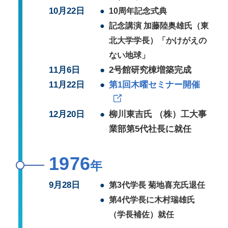
10月22日
●
10周年記念式典
●
記念講演 加藤陸奥雄氏（東
北大学学長）「かけがえの
ない地球」
11月6日
●
2号館研究棟増築完成
11月22日
●
第1回木曜セミナー開催
12月20日
●
柳川東吉氏 （株）工大事
業部第5代社長に就任
1976
年
9月28日
●
第3代学長 菊地喜充氏退任
●
第4代学長に木村瑞雄氏
（学長補佐）就任