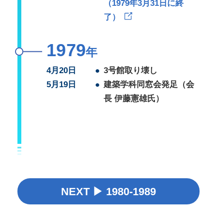
（1979年3月31日に終
了）
1979
年
4月20日
●
3号館取り壊し
5月19日
●
建築学科同窓会発足（会
長 伊藤憲雄氏）
NEXT ▶ 1980-1989