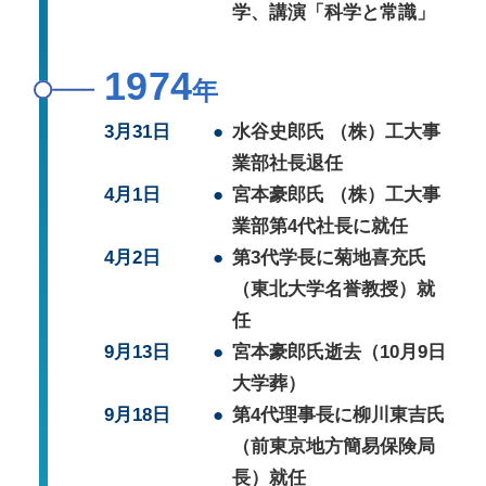
学、講演「科学と常識」
1974
年
3月31日
●
水谷史郎氏 （株）工大事
業部社長退任
4月1日
●
宮本豪郎氏 （株）工大事
業部第4代社長に就任
4月2日
●
第3代学長に菊地喜充氏
（東北大学名誉教授）就
任
9月13日
●
宮本豪郎氏逝去（10月9日
大学葬）
9月18日
●
第4代理事長に柳川東吉氏
（前東京地方簡易保険局
長）就任