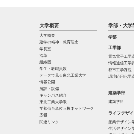
大学概要
学部・大学
大学概要
学部
建学の精神・教育理念
工学部
学長室
沿革
電気電子工学
組織図
情報通信工学
学生・教職員数
都市工学課程
データで見る東北工業大学
環境応用化学
情報公開
施設・設備
建築学部
キャンパス紹介
建築学科
東北工業大学歌
学都仙台単位互換ネットワーク
ライフデザイ
広報
関連リンク
産業デザイン
生活デザイン