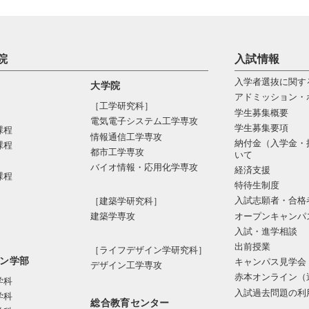
院
入試情報
入学者選抜に関す
大学院
アドミッション・
［工学研究科］
学生募集概要
電気電⼦システム⼯学専攻
学生募集要項
課程
情報通信⼯学専攻
納付金（入学金・
課程
都市⼯学専攻
いて
バイオ情報・応⽤化学専攻
経済支援
課程
特待生制度
入試志願者・合格
［建築学研究科］
オープンキャンパ
建築学専攻
入試・進学相談
出前授業
［ライフデザイン学研究科］
ン学部
キャンパス見学会
デザイン工学専攻
赤本オンライン（
学科
入試過去問題の利
学科
総合教育センター