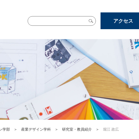
アクセス
ン学部
＞
産業デザイン学科
＞
研究室・教員紹介
＞
堀江 政広