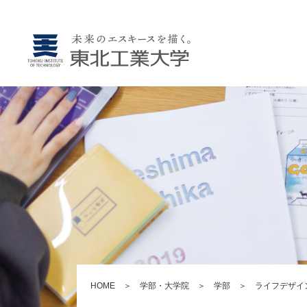
HOME
＞
学部・大学院
＞
学部
＞
ライフデザイ