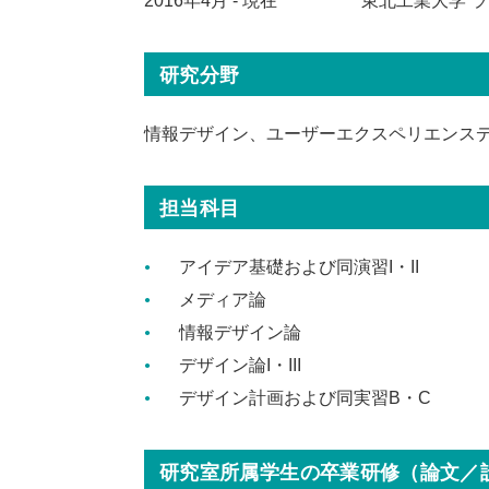
2016年4月 - 現在
東北工業大学 ラ
研究分野
情報デザイン、ユーザーエクスペリエンス
担当科目
アイデア基礎および同演習I・II
メディア論
情報デザイン論
デザイン論I・III
デザイン計画および同実習B・C
研究室所属学生の卒業研修（論文／