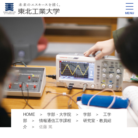
MENU
HOME
＞
学部・大学院
＞
学部
＞
工学
部
＞
情報通信工学課程
＞
研究室・教員紹
介
＞
佐藤 篤