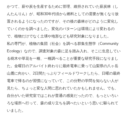
かつて、薪や炭を生産するために管理、維持されていた薪炭林（し
んたんりん）が、昭和30年代頃から燃料としての需要が無くなり放
置されるようになったのですが、その後の森林がどのように変化し
ていくのかを調べました。変化のパターンは環境により変わるの
で、植物だけでなく土壌や地形なども研究対象になりました。
私の専門が、植物の集団（社会）を調べる群集生態学（Community
Ecology）なので、調査対象の森に足を踏み入れ、そこに生息してい
る樹木や草花を一種、一種調べることが重要な研究手段になりまし
た。金曜日のアルバイト終わりに最終電車に乗って山梨県の八ヶ岳
山麓に向かい、2日間たっぷりフィールドワークしたら、日曜の最終
電車で帰るのが習慣になっていて、この分野の学問を知らない人が
見たら、ちょっと変な人間に思われていたかもしれません。でも、
自分がいた研究室ではこれが普通の感覚だったので、もっといろい
ろな場所へ行って、森の成り立ちを調べたいという思いに駆られて
いました。