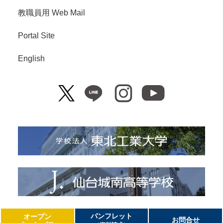
教職員用 Web Mail
Portal Site
English
Copyright© Tohoku Institute of Technology. All Right Reserved.
パンフレット
オープン
お問合せ