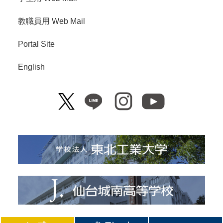
教職員用 Web Mail
Portal Site
English
Copyright© Tohoku Institute of Technology. All Right Reserved.