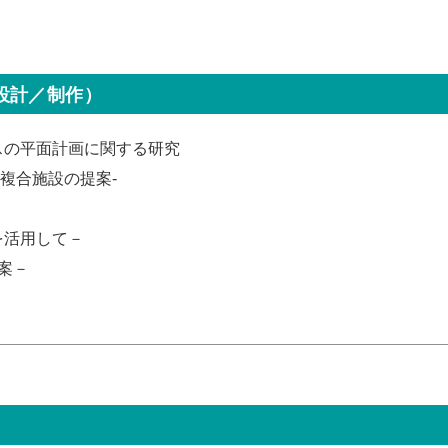
設計／制作）
スの平面計画に関する研究
繋ぐ複合施設の提案-
を活用して－
案－