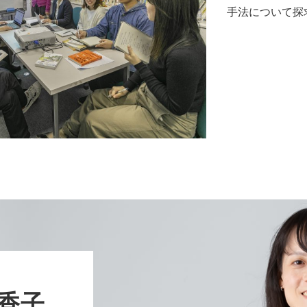
手法について探
裕香子