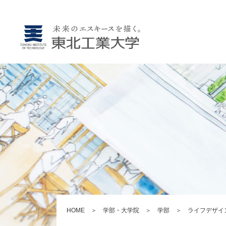
HOME
＞
学部・大学院
＞
学部
＞
ライフデザイ