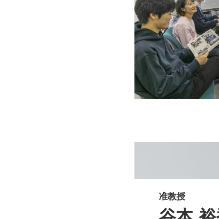
准教授
谷本 