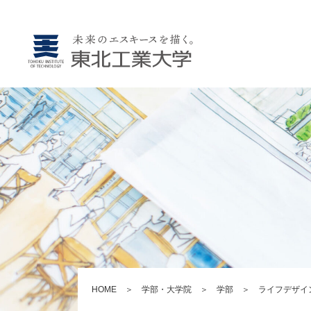
HOME
＞
学部・大学院
＞
学部
＞
ライフデザイ