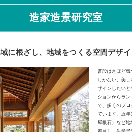
造家造景研究室
地域に根ざし、地域をつくる空間デザイ
普段はさほど気
しかない、美し
ザインしたいと
ションからラン
で、多くのプロ
ています。近年
屋根石）など地
着目し、生業景