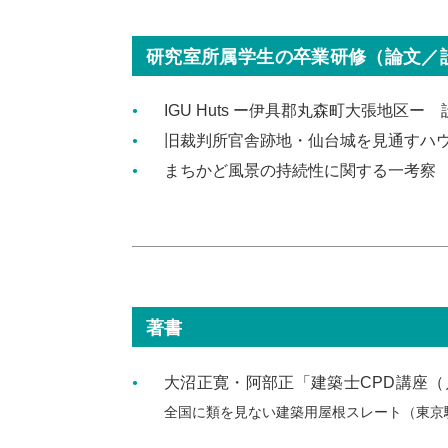
研究室所属学生の卒業研修（論文／
IGU Huts ー伊具郡丸森町大張地区ー 
旧裁判所官舎跡地・仙台城を見通すハ
まちかど風景の持続性に関する一考察
著書
大沼正寛・阿部正「建築士CPD講座（月
全国に類を見ない建築用屋根スレート（東京