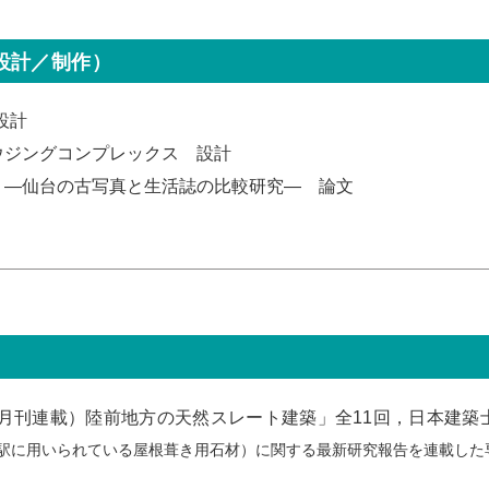
設計／制作）
設計
ウジングコンプレックス 設計
 ―仙台の古写真と生活誌の比較研究― 論文
刊連載）陸前地方の天然スレート建築」全11回，日本建築士会連合
駅に用いられている屋根葺き用石材）に関する最新研究報告を連載した