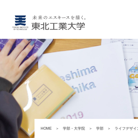
HOME
＞
学部・大学院
＞
学部
＞
ライフデザイ