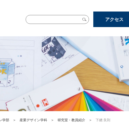
アクセス
ン学部
＞
産業デザイン学科
＞
研究室・教員紹介
＞
下總 良則