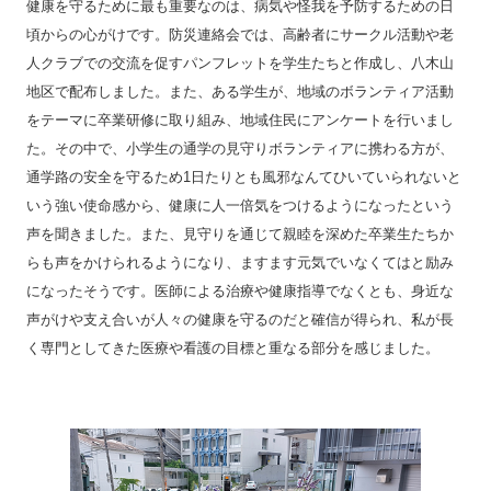
健康を守るために最も重要なのは、病気や怪我を予防するための日
頃からの心がけです。防災連絡会では、高齢者にサークル活動や老
人クラブでの交流を促すパンフレットを学生たちと作成し、八木山
地区で配布しました。また、ある学生が、地域のボランティア活動
をテーマに卒業研修に取り組み、地域住民にアンケートを行いまし
た。その中で、小学生の通学の見守りボランティアに携わる方が、
通学路の安全を守るため1日たりとも風邪なんてひいていられないと
いう強い使命感から、健康に人一倍気をつけるようになったという
声を聞きました。また、見守りを通じて親睦を深めた卒業生たちか
らも声をかけられるようになり、ますます元気でいなくてはと励み
になったそうです。医師による治療や健康指導でなくとも、身近な
声がけや支え合いが人々の健康を守るのだと確信が得られ、私が長
く専門としてきた医療や看護の目標と重なる部分を感じました。