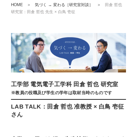
HOME
＞
気づく → 変わる［研究室対談］
＞
田倉 哲也
研究室：田倉 哲也 先生 × 白鳥 壱征
工学部 電気電子工学科 田倉 哲也 研究室
※教員の役職及び学生の学年は取材当時のものです
LAB TALK：田倉 哲也 准教授 × 白鳥 壱征
さん