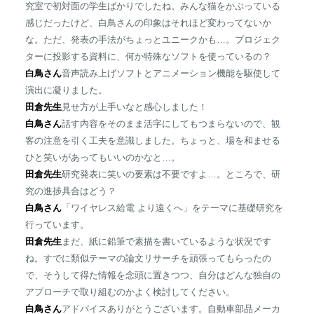
究室で初対面の学生ばかりでしたね。みんな猫をかぶっている
感じだったけど、白鳥さんの印象はそれほど変わってないか
な。ただ、発表の手法がちょっとユニークかも…。プロジェク
ターに投影する資料に、何か特殊なソフトを使っているの？
白鳥さん
音声読み上げソフトとアニメーション機能を駆使して
演出に凝りました。
田倉先生
見せ方が上手いなと感心しました！
白鳥さん
話す内容をそのまま活字にしてもつまらないので、観
客の注意を引く工夫を意識しました。ちょっと、場を和ませる
ひと笑いがあってもいいのかなと…。
田倉先生
研究発表に笑いの要素は不要ですよ…。ところで、研
究の進捗具合はどう？
白鳥さん
「ワイヤレス給電 より遠くへ」をテーマに基礎研究を
行っています。
田倉先生
まだ、紙に鉛筆で素描を書いているような状況です
ね。すでに類似テーマの論文リサーチを頑張ってもらったの
で、そうして得た情報を念頭に置きつつ、自分はどんな独自の
アプローチで取り組むのかよく検討してください。
白鳥さん
アドバイスありがとうございます。自動車部品メーカ