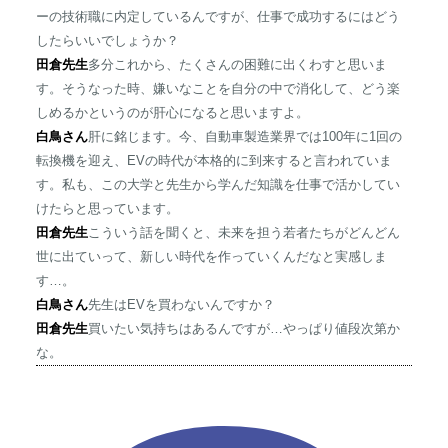
ーの技術職に内定しているんですが、仕事で成功するにはどう
したらいいでしょうか？
田倉先生
多分これから、たくさんの困難に出くわすと思いま
す。そうなった時、嫌いなことを自分の中で消化して、どう楽
しめるかというのが肝心になると思いますよ。
白鳥さん
肝に銘じます。今、自動車製造業界では100年に1回の
転換機を迎え、EVの時代が本格的に到来すると言われていま
す。私も、この大学と先生から学んだ知識を仕事で活かしてい
けたらと思っています。
田倉先生
こういう話を聞くと、未来を担う若者たちがどんどん
世に出ていって、新しい時代を作っていくんだなと実感しま
す…。
白鳥さん
先生はEVを買わないんですか？
田倉先生
買いたい気持ちはあるんですが…やっぱり値段次第か
な。