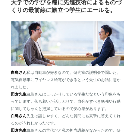
大学での学びを糧に先進技術によるものづ
くりの最前線に旅立つ学生にエールを。
白鳥さん
私は自動車が好きなので、研究室の説明会で聞いた、
電気自動車にワイヤレス給電ができるという先生のお話に惹か
れました。
田倉先生
白鳥さんはしっかりしている学生だなという印象をも
っています。落ち着いた話しぶりで、自分がすべき勉強や行動
に関してちゃんと把握しているので安心感があります。
白鳥さん
先生は話しやすく、どんな質問にも真摯に答えてくれ
るのがうれしかったです。
田倉先生
白鳥さんの世代だと私の担当講義がなかったので、研