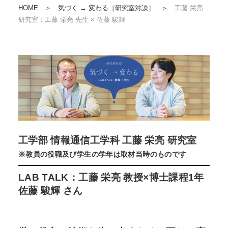
HOME
＞
気づく → 変わる［研究室対談］
＞
工藤 栄亮
研究室：工藤 栄亮 先生 × 佐藤 駿輝
工学部 情報通信工学科 工藤 栄亮 研究室
※教員の役職及び学生の学年は取材当時のものです
LAB TALK：工藤 栄亮 教授×博士課程1年
佐藤 駿輝 さん