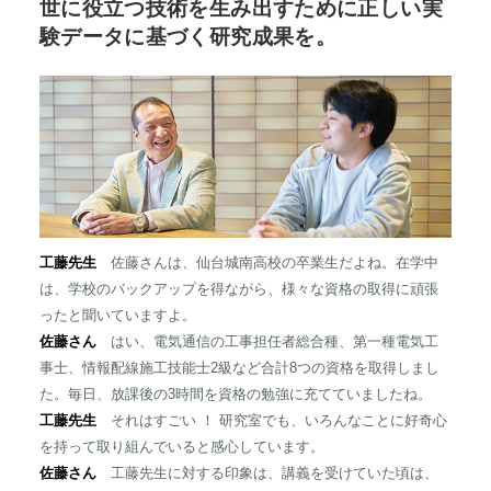
世に役立つ技術を生み出すために正しい実
験データに基づく研究成果を。
工藤先生
佐藤さんは、仙台城南高校の卒業生だよね。在学中
は、学校のバックアップを得ながら、様々な資格の取得に頑張
ったと聞いていますよ。
佐藤さん
はい、電気通信の工事担任者総合種、第一種電気工
事士、情報配線施工技能士2級など合計8つの資格を取得しまし
た。毎日、放課後の3時間を資格の勉強に充てていましたね。
工藤先生
それはすごい ！ 研究室でも、いろんなことに好奇心
を持って取り組んでいると感心しています。
佐藤さん
工藤先生に対する印象は、講義を受けていた頃は、