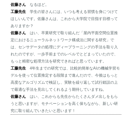
佐藤さん
なるほど。
工藤先生
学生の皆さんには、いつも考える習慣を身につけて
ほしいんです。佐藤さんは、これから大学院で目指す目標って
ありますか？
佐藤さん
はい、卒業研究で取り組んだ「屋内平面空間位置推
定におけるニューラルネットワーク構成法に関する研究」で
は、センサデータの処理にディープラーニングの手法を取り入
れたのですが、一歩手前までのレベルでとどまっていたので、
もっと精密な処理方法を研究できればと思っています。
工藤先生
4年生までの研究では、比較的簡単なAIの機械学習モ
デルを使って位置推定する段階まで進んだので、今後はもっと
高度なアルゴリズムで検証し、実験を繰り返して試行錯誤の上
で最適な手法を見出してくれるよう期待していますね。
佐藤さん
はい、これからも先生からたくさんダメ出しをもら
うと思いますが、モチベーションを高く保ちながら、新しい研
究に取り組んでいきたいと思います！