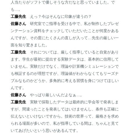
人当たりがソフトで優しそうな方だなと思っていました。で
も…。
工藤先生
えっ？今はそんなに印象が違うの？
佐藤さん
研究室でご指導を受ける中で、私が制作したプレゼ
ンテーション資料をチェックしていただいたことが何度かある
んですが、その度にたくさんの直しが入って…先生の厳しい一
面を知り驚きました。
工藤先生
それについては、厳しく指導していると自覚があり
ます。学生が最初に提出する実験データは、基本的に信用して
いません。実験だけでなく、理論や計算機シミュレーションで
も検証するのが理想ですが、理論値がわからなくてもリーズナ
ブルなものかどうか、多角的に考える習慣を身につけてほしい
んです。
佐藤さん
やっぱり厳しいんだよなぁ…。
工藤先生
実験で採取したデータは最終的に学会等で発表しま
すが、間違ったことを発表してはいけませんし、条件も正確に
伝えないといけないですから。技術の世界って、厳格さを求め
られる場面が多いので、私が指導している間は、ちゃんと見て
いてあげたいという思いがあるんです。