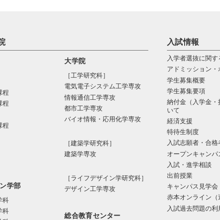
院
入試情報
入学者選抜に関す
大学院
アドミッション・
［工学研究科］
学生募集概要
電気電⼦システム⼯学専攻
学生募集要項
課程
情報通信⼯学専攻
納付金（入学金・
課程
都市⼯学専攻
いて
バイオ情報・応⽤化学専攻
経済支援
課程
特待生制度
入試志願者・合格
［建築学研究科］
オープンキャンパ
建築学専攻
入試・進学相談
出前授業
［ライフデザイン学研究科］
ン学部
キャンパス見学会
デザイン工学専攻
赤本オンライン（
学科
入試過去問題の利
学科
総合教育センター