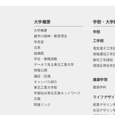
大学概要
学部・大学
大学概要
学部
建学の精神・教育理念
工学部
学長室
沿革
電気電子工学
組織図
情報通信工学
学生・教職員数
都市工学課程
データで見る東北工業大学
環境応用化学
情報公開
施設・設備
建築学部
キャンパス紹介
建築学科
東北工業大学歌
学都仙台単位互換ネットワーク
ライフデザイ
広報
関連リンク
産業デザイン
生活デザイン