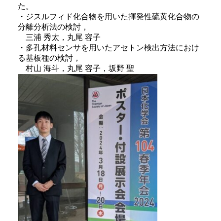
た。
・ジスルフィド化合物を用いた揮発性硫黄化合物の
分離分析法の検討，
三浦 秀太，丸尾 容子
・多孔材料センサを用いたアセトン検出方法におけ
る基板種の検討，
村山 海斗，丸尾 容子，坂野 聖