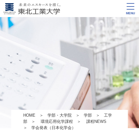
MENU
HOME
＞
学部・大学院
＞
学部
＞
工学
部
＞
環境応用化学課程
＞
課程NEWS
＞ 学会発表（日本化学会）