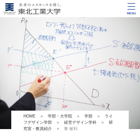
MENU
HOME
＞
学部・大学院
＞
学部
＞
ライ
フデザイン学部
＞
経営デザイン学科
＞
研
究室・教員紹介
＞
黎 敏利