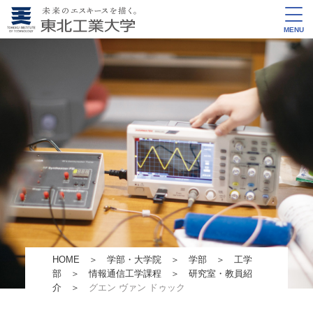
MENU
HOME
＞
学部・大学院
＞
学部
＞
工学
部
＞
情報通信工学課程
＞
研究室・教員紹
介
＞
グエン ヴァン ドゥック