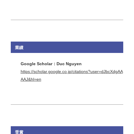
業績
Google Scholar：Duc Nguyen
https://scholar.google.co.jp/citations?user=dJbcXdgAA
AAJ&hl=en
受賞