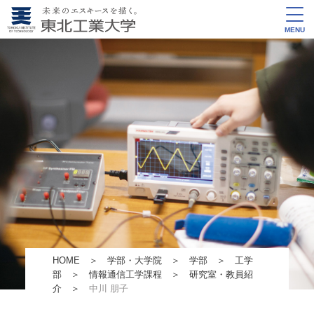
MENU
HOME
＞
学部・大学院
＞
学部
＞
工学
部
＞
情報通信工学課程
＞
研究室・教員紹
介
＞
中川 朋子