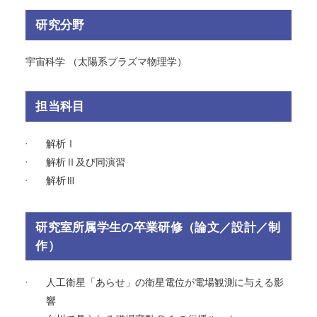
研究分野
宇宙科学 （太陽系プラズマ物理学）
担当科目
解析Ⅰ
解析Ⅱ及び同演習
解析Ⅲ
研究室所属学生の卒業研修（論文／設計／制
作）
人工衛星「あらせ」の衛星電位が電場観測に与える影
響