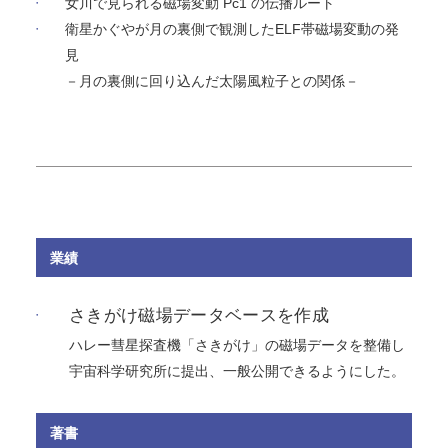
女川で見られる磁場変動 Pc1 の伝播ルート
衛星かぐやが月の裏側で観測したELF帯磁場変動の発
見
－月の裏側に回り込んだ太陽風粒子との関係－
業績
さきがけ磁場データベースを作成
ハレー彗星探査機「さきがけ」の磁場データを整備し
宇宙科学研究所に提出、一般公開できるようにした。
著書