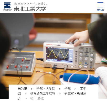
MENU
HOME
＞
学部・大学院
＞
学部
＞
工学
部
＞
情報通信工学課程
＞
研究室・教員紹
介
＞
松田 勝敬