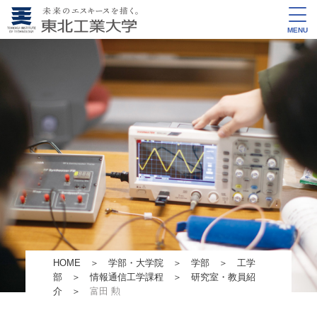
MENU
HOME
＞
学部・大学院
＞
学部
＞
工学
部
＞
情報通信工学課程
＞
研究室・教員紹
介
＞
富田 勲