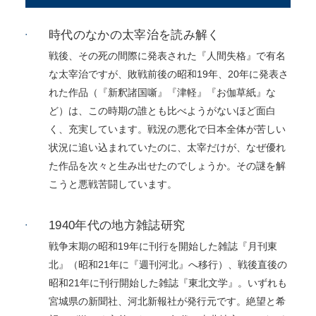
時代のなかの太宰治を読み解く
戦後、その死の間際に発表された『人間失格』で有名
な太宰治ですが、敗戦前後の昭和19年、20年に発表さ
れた作品（『新釈諸国噺』『津軽』『お伽草紙』な
ど）は、この時期の誰とも比べようがないほど面白
く、充実しています。戦況の悪化で日本全体が苦しい
状況に追い込まれていたのに、太宰だけが、なぜ優れ
た作品を次々と生み出せたのでしょうか。その謎を解
こうと悪戦苦闘しています。
1940年代の地方雑誌研究
戦争末期の昭和19年に刊行を開始した雑誌『月刊東
北』（昭和21年に『週刊河北』へ移行）、戦後直後の
昭和21年に刊行開始した雑誌『東北文学』。いずれも
宮城県の新聞社、河北新報社が発行元です。絶望と希