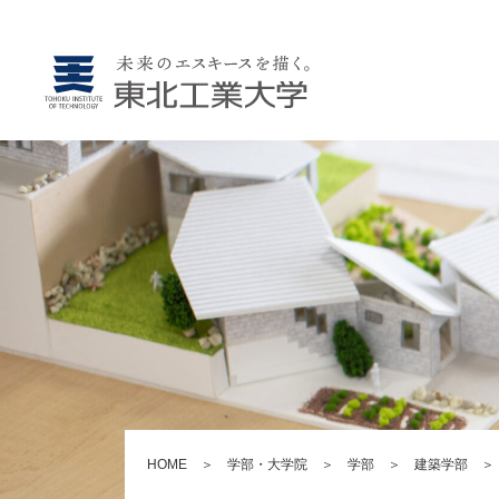
HOME
＞
学部・大学院
＞
学部
＞
建築学部