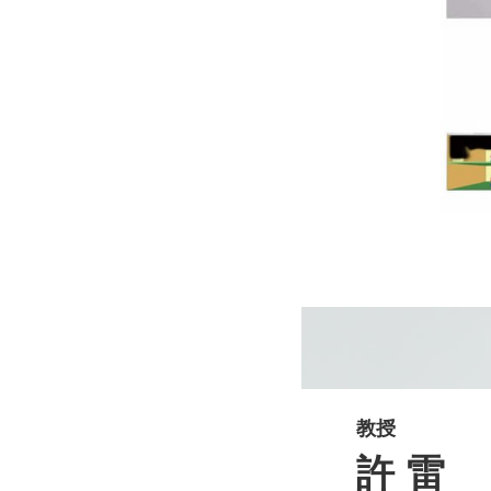
教授
許 雷