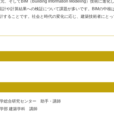
してBIM（Building Information Modeling）
設計や計算結果への検証について課題が多いです。BIMの中核はモ
計することです。社会と時代の変化に応じ、建築技術者にとって
月
工学総合研究センター 助手・講師
工学部 建築学科 講師