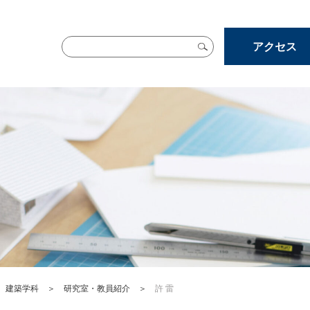
アクセス
＞
建築学科
＞
研究室・教員紹介
＞
許 雷