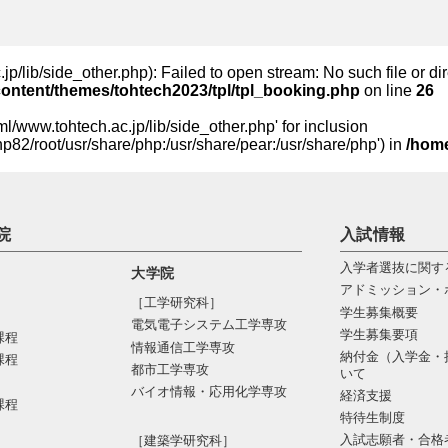
/lib/side_other.php): Failed to open stream: No such file or dir
content/themes/tohtech2023/tpl/tpl_booking.php
on line
26
l/www.tohtech.ac.jp/lib/side_other.php' for inclusion
hp82/root/usr/share/php:/usr/share/pear:/usr/share/php') in
/home
院
入試情報
入学者選抜に関す
大学院
アドミッション・
［工学研究科］
学生募集概要
電気電⼦システム⼯学専攻
学生募集要項
課程
情報通信⼯学専攻
納付金（入学金・
課程
都市⼯学専攻
いて
バイオ情報・応⽤化学専攻
経済支援
課程
特待生制度
入試志願者・合格
［建築学研究科］