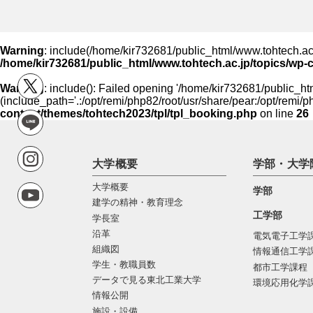
Warning
: include(/home/kir732681/public_html/www.tohtech.ac.jp
/home/kir732681/public_html/www.tohtech.ac.jp/topics/wp-
Warning
: include(): Failed opening '/home/kir732681/public_htm
(include_path='.:/opt/remi/php82/root/usr/share/pear:/opt/remi/p
content/themes/tohtech2023/tpl/tpl_booking.php
on line
26
大学概要
学部・大学
大学概要
学部
建学の精神・教育理念
工学部
学長室
沿革
電気電子工学
組織図
情報通信工学
学生・教職員数
都市工学課程
データで見る東北工業大学
環境応用化学
情報公開
施設・設備