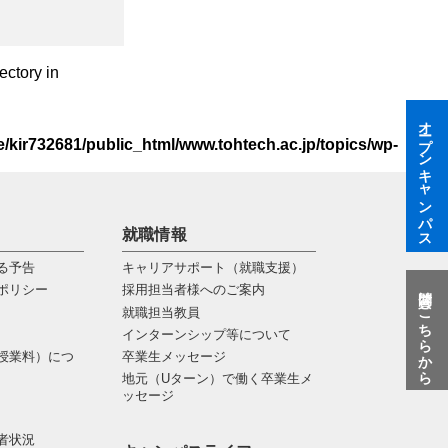
ectory in
オープンキャンパス
/kir732681/public_html/www.tohtech.ac.jp/topics/wp-
就職情報
る予告
キャリアサポート（就職支援）
質問はこちらから
ポリシー
採用担当者様へのご案内
就職担当教員
インターンシップ等について
授業料）につ
卒業生メッセージ
地元（Uターン）で働く卒業生メ
ッセージ
者状況