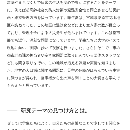
建築やまちづくりで日常の生活を安心で豊かにすることをテーマ
に、例えば超高齢社会の防火対策や避難安全性と両立させる防災計
画・維持管理方法を扱っています。昨年夏は、宮城県栗原市花山地
区を訪ねました。この地区は過疎化などにより空き家の数が目立っ
ており、管理不全による火災発生が危ぶまれています。これは都市
部でも近年、深刻な問題になっています。学生たちと大学のバスで
現地に向い、実際に歩いて視察を行いました。さらにそこで、市の
都市計画課の担当者や空き家問題に取り組んでいる団体スタッフな
どにも聞き取りを行い、この地域が抱える課題や実情を知りまし
た。地方の人口減に関する問題に、災害の危険がはらんでいる事実
に気づきが得られ、当事者から生の声を聞くことの大切さを学んで
もらえたと思っています。
研究テーマの見つけ方とは。
ゼミでは学生たちによく、自分たちの身近なことで少しでも関心を