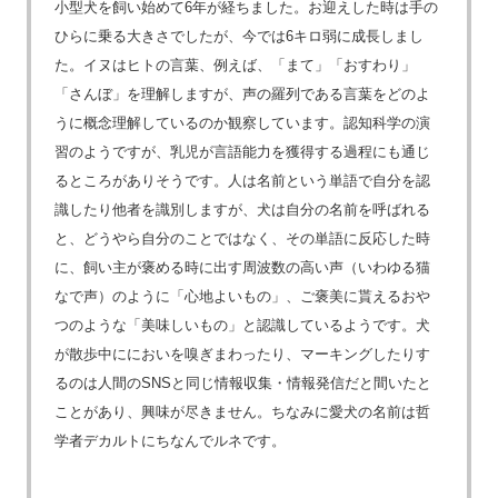
小型犬を飼い始めて6年が経ちました。お迎えした時は手の
ひらに乗る大きさでしたが、今では6キロ弱に成長しまし
た。イヌはヒトの言葉、例えば、「まて」「おすわり」
「さんぼ」を理解しますが、声の羅列である言葉をどのよ
うに概念理解しているのか観察しています。認知科学の演
習のようですが、乳児が言語能力を獲得する過程にも通じ
るところがありそうです。人は名前という単語で自分を認
識したり他者を識別しますが、犬は自分の名前を呼ばれる
と、どうやら自分のことではなく、その単語に反応した時
に、飼い主が褒める時に出す周波数の高い声（いわゆる猫
なで声）のように「心地よいもの」、ご褒美に貰えるおや
つのような「美味しいもの」と認識しているようです。犬
が散歩中ににおいを嗅ぎまわったり、マーキングしたりす
るのは人間のSNSと同じ情報収集・情報発信だと間いたと
ことがあり、興味が尽きません。ちなみに愛犬の名前は哲
学者デカルトにちなんでルネです。