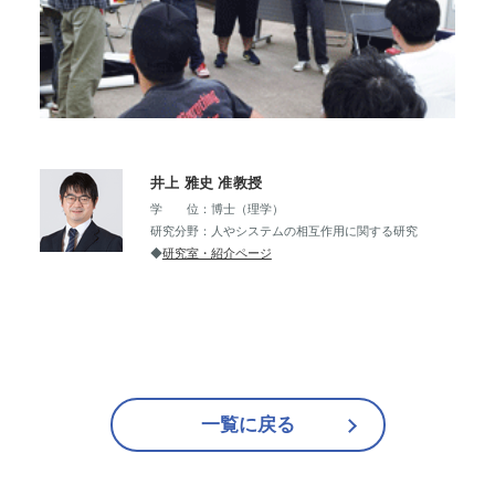
井上 雅史 准教授
学 位：博士（理学）
研究分野：人やシステムの相互作用に関する研究
◆
研究室・紹介ページ
一覧に戻る