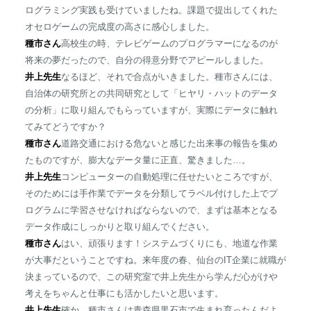
ログラミング実践も受けていましたね。課題で提出してくれた
オセロゲームの完成度の高さに感心しました。
種市さん
高校生の時、テレビゲームのプログラマーになるのが
将来の夢だったので、自分の得意分野でアピールしました。
井上先生
なるほど、それで合点がいきました。種市さんには、
自治体の研究所との共同研究として「ヒヤリ・ハットのデータ
の分析」に取り組んでもらっていますが、実際にデータに触れ
てみてどうですか？
種市さん
道路交通における危ないと感じた出来事の報告を集め
たものですが、膨大なデータ量に正直、驚きました…。
井上先生
コンピューターの自動処理に任せたいところですが、
そのためには手作業でデータを分類してラベル付けした上でプ
ログラムに学習させなければならないので、まずは基本となる
データ作成にしっかりと取り組んでください。
種市さん
はい、頑張ります！システムづくりにも、地道な作業
が大事だということですね。来年度の春、仙台のIT企業に就職が
決まっているので、この研究室で井上先生から学んだ心がけや
考えをちゃんと仕事にも活かしたいと思います。
井上先生
確か、種市さんは青森県黒石市で生まれ育ったんだよ