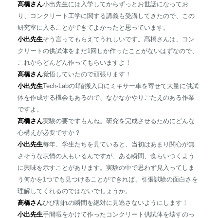
髙橋さん
小出先生には入学してからずっとお世話になってお
り、コンクリート工学に関する講義も受講してきたので、この
研究室に入ることができてよかったと思っています。
小出先生
そう言ってもらえてうれしいです。髙橋さんは、コン
クリートの供試体をまだ1回しか作ったことがないはずなので、
これからどんどん作ってもらいますよ！
髙橋さん
覚悟していたので頑張ります！
小出先生
Tech-Labの1階搬入口にミキサー車を寄せて大量に供試
体を作成する機会もあるので、なかなかやりごたえのある作業
ですよ。
髙橋さん
実験の要ですもんね。研究を完成させるためにどんな
心構えが必要ですか？
小出先生
毎年、学生たちを見ていると、当初はあまり関心が無
さそうな表情の人もいるんですが、ある瞬間、食らいつくよう
に興味を示すことがあります。実験の中で思わず見入ってしま
う何かを1つでも見つけることができれば、引張試験の面白さを
理解してくれるのではないでしょうか。
髙橋さん
ひび割れの瞬間を絶対に見逃さないようにします！
小出先生
手間暇をかけて作ったコンクリート供試体を壊すのっ