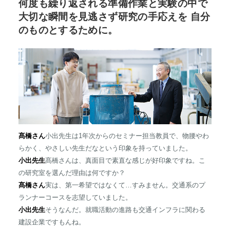
何度も繰り返される準備作業と実験の中で
大切な瞬間を見逃さず研究の手応えを 自分
のものとするために。
髙橋さん
小出先生は1年次からのセミナー担当教員で、物腰やわ
らかく、やさしい先生だなという印象を持っていました。
小出先生
髙橋さんは、真面目で素直な感じが好印象ですね。こ
の研究室を選んだ理由は何ですか？
髙橋さん
実は、第一希望ではなくて…すみません。交通系のプ
ランナーコースを志望していました。
小出先生
そうなんだ。就職活動の進路も交通インフラに関わる
建設企業ですもんね。